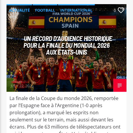
ACTUALITÉ
FOOTBALL
INTERNATIONAL
0
SPORT
UN RECORD D’AUDIENCE HISTORIQUE
POUR LA FINALE DU MONDIAL 2026
AUX ÉTATS-UNIS
beltvhaiti
JULY 22, 2026
La finale de la Coupe du monde 2026, remportée
par l’Espagne face à l’Argentine (1-0 après
prolongation), a marqué les esprits non
seulement sur le terrain, mais aussi devant les
écrans. Plus de 63 millions de téléspectateurs ont