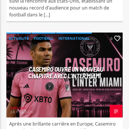
suivi la rencontre aux États-Unis, établissant un
nouveau record d’audience pour un match de
football dans le […]
ACTUALITÉ
FOOTBALL
INTERNATIONAL
0
SPORT
CASEMIRO OUVRE UN NOUVEAU
CHAPITRE AVEC L’INTER MIAMI
beltvhaiti
JULY 22, 2026
Après une brillante carrière en Europe, Casemiro