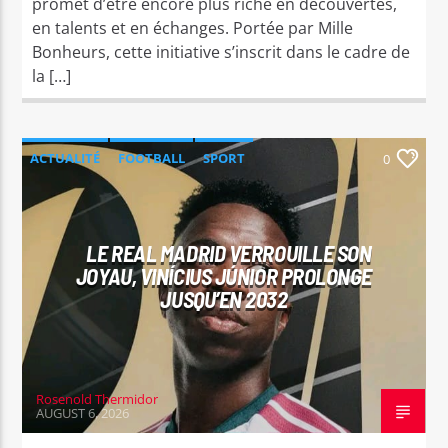
promet d’être encore plus riche en découvertes,
en talents et en échanges. Portée par Mille
Bonheurs, cette initiative s’inscrit dans le cadre de
la […]
ACTUALITÉ
FOOTBALL
SPORT
0
LE REAL MADRID VERROUILLE SON
JOYAU, VINÍCIUS JÚNIOR PROLONGE
JUSQU’EN 2032
Rosenold Thermidor
AUGUST 6, 2026