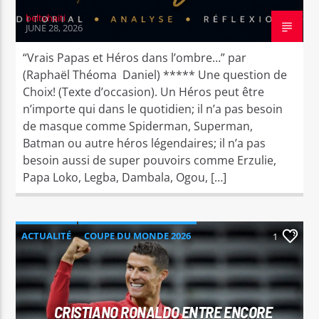
beltvhaiti
JUNE 28, 2026
“Vrais Papas et Héros dans l’ombre…” par
(Raphaël Théoma Daniel) ***** Une question de
Choix! (Texte d’occasion). Un Héros peut être
n’importe qui dans le quotidien; il n’a pas besoin
de masque comme Spiderman, Superman,
Batman ou autre héros légendaires; il n’a pas
besoin aussi de super pouvoirs comme Erzulie,
Papa Loko, Legba, Dambala, Ogou, […]
ACTUALITÉ
COUPE DU MONDE 2026
1
FOOTBALL
SPORT
CRISTIANO RONALDO ENTRE ENCORE