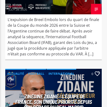
beltvhaiti
JULY 28, 2026
L’expulsion de Breel Embolo lors du quart de finale
de la Coupe du monde 2026 entre la Suisse et
l’Argentine continue de faire débat. Après avoir
analysé la séquence, l’International Football
Association Board (IFAB), garant des Lois du Jeu, a
jugé que la procédure appliquée par l’arbitre
n’était pas conforme au protocole du VAR. À […]
ACTUALITÉ
FOOTBALL
INTERNATIONAL
0
SPORT
ZINÉDINE ZIDANE : L’ÉQUIPE DE
FRANCE, SON UNIQUE PRIORITÉ DEPUIS