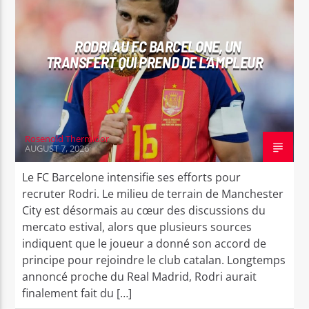
RODRI AU FC BARCELONE, UN
TRANSFERT QUI PREND DE L’AMPLEUR
Bel Tv Radio
Rosenold Thermidor
AUGUST 7, 2026
Le FC Barcelone intensifie ses efforts pour
recruter Rodri. Le milieu de terrain de Manchester
City est désormais au cœur des discussions du
mercato estival, alors que plusieurs sources
indiquent que le joueur a donné son accord de
principe pour rejoindre le club catalan. Longtemps
annoncé proche du Real Madrid, Rodri aurait
finalement fait du […]