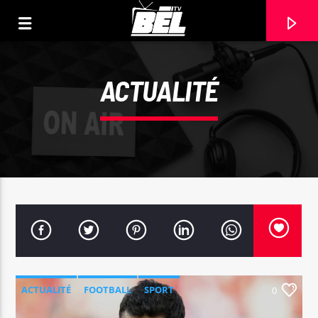
ACTUALITÉ
CURRENT TRACK
TITLE
ACTUALITÉ
FOOTBALL
SPORT
0
ARTIST