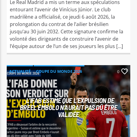
Le Real Madrid a mis un terme aux spéculations
entourant l’avenir de Vinícius Júnior. Le club
madrilène a officialisé, ce jeudi 6 août 2026, la
prolongation du contrat de l’ailier brésilien
jusqu’au 30 juin 2032. Cette signature confirme la
volonté des dirigeants de construire l’avenir de
l’équipe autour de l’un de ses joueurs les plus […]
ACTUALITÉ
COUPE DU MONDE 2026
0
FOOTBALL
INTERNATIONAL
SPORT
L’IFAB ESTIME QUE L’EXPULSION DE
BREEL EMBOLO N’AURAIT PAS DÛ ÊTRE
VALIDÉE