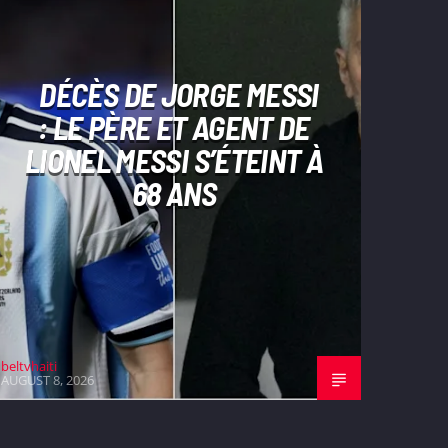
DÉCÈS DE JORGE MESSI
: LE PÈRE ET AGENT DE
LIONEL MESSI S’ÉTEINT À
68 ANS
beltvhaiti
AUGUST 8, 2026