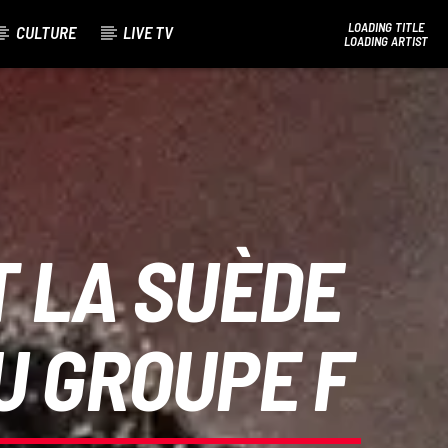
LOADING TITLE
CULTURE
LIVE TV
LOADING ARTIST
Bel Tv Radio
T LA SUÈDE
U GROUPE F