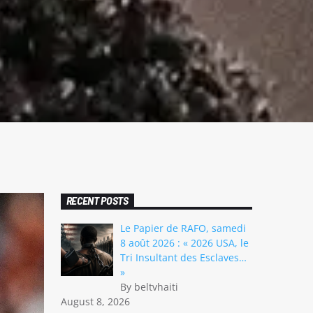
RECENT POSTS
Le Papier de RAFO, samedi
8 août 2026 : « 2026 USA, le
Tri Insultant des Esclaves…
»
By beltvhaiti
August 8, 2026