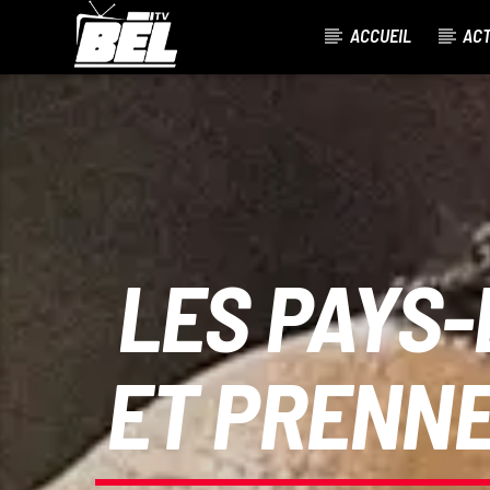
ACCUEIL
AC
CURRENT TRACK
TITLE
ARTIST
LES PAYS-
ET PRENNE