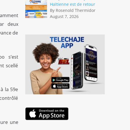
Haïtienne est de retour
By Rosenold Thermidor
nstamment
August 7, 2026
par deux
avance de
po s’est
nt scellé
à la 59e
 contrôlé
lure une