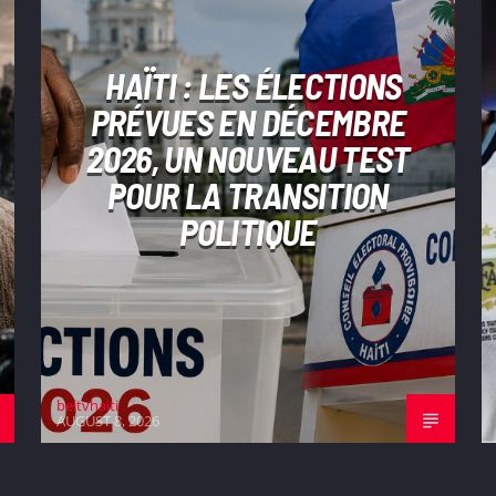
HAÏTI : LES ÉLECTIONS
PRÉVUES EN DÉCEMBRE
2026, UN NOUVEAU TEST
POUR LA TRANSITION
POLITIQUE
beltvhaiti
AUGUST 8, 2026