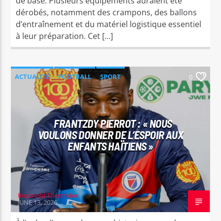
de base. Plusieurs équipements auraient été
dérobés, notamment des crampons, des ballons
d’entraînement et du matériel logistique essentiel
à leur préparation. Cet […]
ACTUALITÉ
FOOTBALL
SPORT
0
FRANTZDY PIERROT : « NOUS
VOULONS DONNER DE L’ESPOIR AUX
ENFANTS HAÏTIENS »
Rosenold Thermidor
JUNE 13, 2026