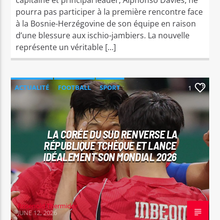
pourra pas participer à la première rencontre face
à la Bosnie-Herzégovine de son équipe en raison
d’une blessure aux ischio-jambiers. La nouvelle
représente un véritable […]
ACTUALITÉ
FOOTBALL
SPORT
1
LA CORÉE DU SUD RENVERSE LA
RÉPUBLIQUE TCHÈQUE ET LANCE
IDÉALEMENT SON MONDIAL 2026
Rosenold Thermidor
JUNE 12, 2026