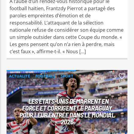
À l’aube d’un rendez-vous historique pour le
football haïtien, Frantzdy Pierrot a partagé des
paroles empreintes d’émotion et de
responsabilité. L’attaquant de la sélection
nationale refuse de considérer son équipe comme
un simple outsider dans cette Coupe du monde. «
Les gens pensent qu’on n’a rien à perdre, mais
c’est faux », affirme-t-il. « Nous […]
ACTUALITÉ
FOOTBALL
SPORT
0
LES ÉTATS-UNIS DÉMARRENT EN
FORCE ET CORRIGENT LE PARAGUAY
POUR LEUR ENTRÉE DANS LE MONDIAL
2026