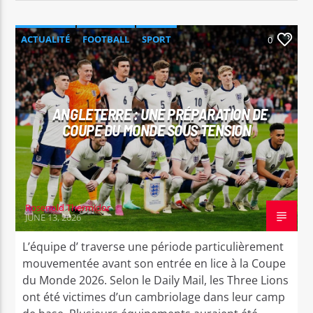
ACTUALITÉ
FOOTBALL
SPORT
0
ANGLETERRE : UNE PRÉPARATION DE
COUPE DU MONDE SOUS TENSION
Rosenold Thermidor
JUNE 13, 2026
L’équipe d’ traverse une période particulièrement
mouvementée avant son entrée en lice à la Coupe
du Monde 2026. Selon le Daily Mail, les Three Lions
ont été victimes d’un cambriolage dans leur camp