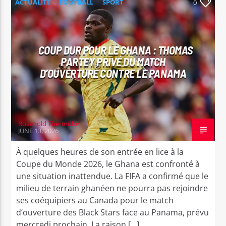
ACTUALITÉ
FOOTBALL
SPORT
0
COUP DUR POUR LE GHANA : THOMAS
PARTEY PRIVÉ DU MATCH
D’OUVERTURE CONTRE LE PANAMA
Rosenold Thermidor
JUNE 13, 2026
À quelques heures de son entrée en lice à la
Coupe du Monde 2026, le Ghana est confronté à
une situation inattendue. La FIFA a confirmé que le
milieu de terrain ghanéen ne pourra pas rejoindre
ses coéquipiers au Canada pour le match
d’ouverture des Black Stars face au Panama, prévu
mercredi prochain. La raison […]