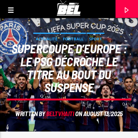
ACTUALITÉ
FOOTBALL
SPORT
SUPERCOUPE D’EUROPE :
LE PSG DÉCROCHE LE
TITRE AU BOUT DU
SUSPENSE
WRITTEN BY
BELTVHAITI
ON AUGUST 13, 2025
CURRENT TRACK
TITLE
ARTIST