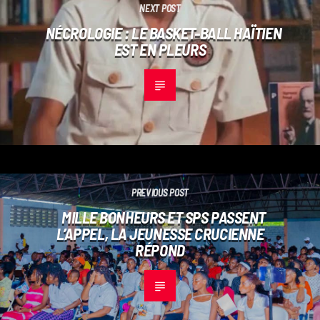
NEXT POST
NÉCROLOGIE : LE BASKET-BALL HAÏTIEN
EST EN PLEURS
PREVIOUS POST
MILLE BONHEURS ET SPS PASSENT
L’APPEL, LA JEUNESSE CRUCIENNE
RÉPOND