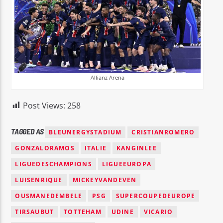
Allianz Arena
Post Views:
258
TAGGED AS
BLEUNERGYSTADIUM
CRISTIANROMERO
GONZALORAMOS
ITALIE
KANGINLEE
LIGUEDESCHAMPIONS
LIGUEEUROPA
LUISENRIQUE
MICKEYVANDEVEN
OUSMANEDEMBELE
PSG
SUPERCOUPEDEUROPE
TIRSAUBUT
TOTTEHAM
UDINE
VICARIO