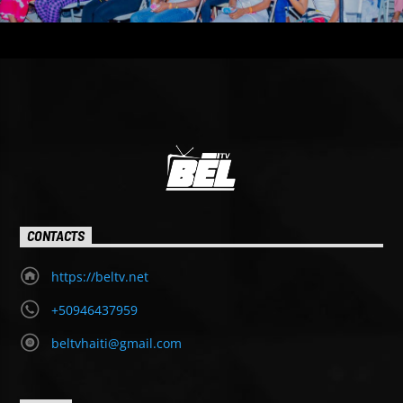
CONTACTS
https://beltv.net
+50946437959
beltvhaiti@gmail.com