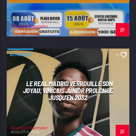
Rosenold Thermidor
AUGUST 7, 2026
ACTUALITÉ
0
LE REAL MADRID VERROUILLE SON
JOYAU, VINÍCIUS JÚNIOR PROLONGE
JUSQU’EN 2032
Rosenold Thermidor
AUGUST 6, 2026