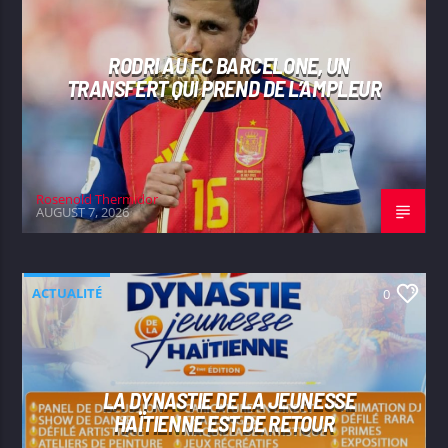
RODRI AU FC BARCELONE, UN
TRANSFERT QUI PREND DE L’AMPLEUR
Rosenold Thermidor
AUGUST 7, 2026
ACTUALITÉ
0
LA DYNASTIE DE LA JEUNESSE
HAÏTIENNE EST DE RETOUR