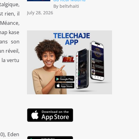
talgique,
By beltvhaiti
July 28, 2026
 rien, il
e Méance,
“map kase
dans son
n réveil,
 la vertu
0), Eden