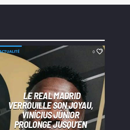
ACTUALITÉ
0
LE REAL MADRID
VERROUILLE SON JOYAU,
VINÍCIUS JÚNIOR
PROLONGE JUSQU’EN