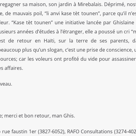
 regagner sa maison, son jardin à Mirebalais. Déprimé, nos
 de mauvais poil, “li anvi kase tèt tounen”, parce qu’il n’est
aleur. “Kase tèt tounen” une initiative lancée par Ghislain
sieurs années d’études à l’étranger, elle a poussé un cri 
 est de retour en Haïti, sur la terre de ses parents, 
eaucoup plus qu’un slogan, c’est une prise de conscience, u
urces; car les voleurs ont profité du vide pour assassiner
s affaires.
uveau.
; merci et bon retour, man Ghis.
rue faustin 1er (3827-6052), RAFO Consultations (3274-402