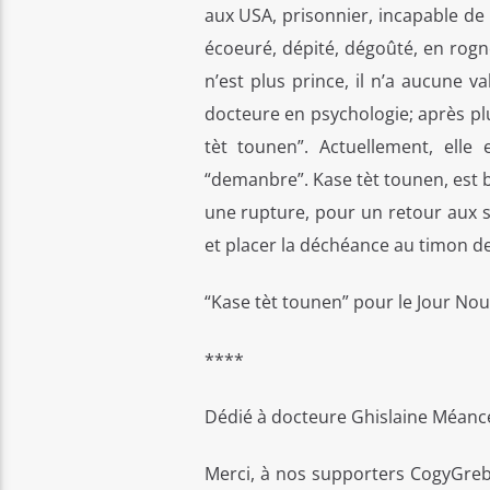
aux USA, prisonnier, incapable de
écoeuré, dépité, dégoûté, en rogne,
n’est plus prince, il n’a aucune v
docteure en psychologie; après plu
tèt tounen”. Actuellement, elle
“demanbre”. Kase tèt tounen, est b
une rupture, pour un retour aux so
et placer la déchéance au timon de
“Kase tèt tounen” pour le Jour No
****
Dédié à docteure Ghislaine Méance
Merci, à nos supporters CogyGreb 