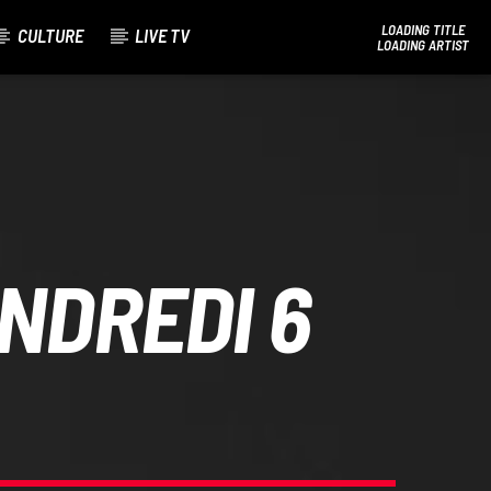
LOADING TITLE
CULTURE
LIVE TV
LOADING ARTIST
Bel Tv Radio
ENDREDI 6