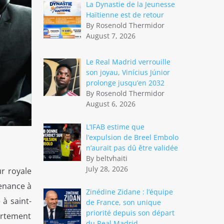
La Dynastie de la Jeunesse
Haïtienne est de retour
By Rosenold Thermidor
August 7, 2026
Le Real Madrid verrouille
son joyau, Vinícius Júnior
prolonge jusqu’en 2032
By Rosenold Thermidor
August 6, 2026
L’IFAB estime que
l’expulsion de Breel Embolo
n’aurait pas dû être validée
By beltvhaiti
July 28, 2026
r royale
tenance à
Zinédine Zidane : l’équipe
 à saint-
de France, son unique
priorité depuis son départ
partement
du Real Madrid