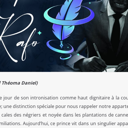
l Théoma Daniel)
 jour de son intronisation comme haut dignitaire à la cou
e; une distinction spéciale pour nous rappeler notre appar
 cales des négriers et noyée dans les plantations de canne
iliations. Aujourd’hui, ce prince vit dans un singulier ap