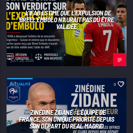
L’IFAB ESTIME QUE L’EXPULSION DE
BREEL EMBOLO N’AURAIT PAS DÛ ÊTRE
VALIDÉE
beltvhaiti
JULY 28, 2026
ACTUALITÉ
0
ZINÉDINE ZIDANE : L’ÉQUIPE DE
FRANCE, SON UNIQUE PRIORITÉ DEPUIS
SON DÉPART DU REAL MADRID