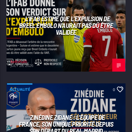
L’IFAB ESTIME QUE L’EXPULSION DE
BREEL EMBOLO N’AURAIT PAS DÛ ÊTRE
VALIDÉE
beltvhaiti
JULY 28, 2026
ACTUALITÉ
0
ZINÉDINE ZIDANE : L’ÉQUIPE DE
FRANCE, SON UNIQUE PRIORITÉ DEPUIS
SON DÉPART DU REAL MADRID