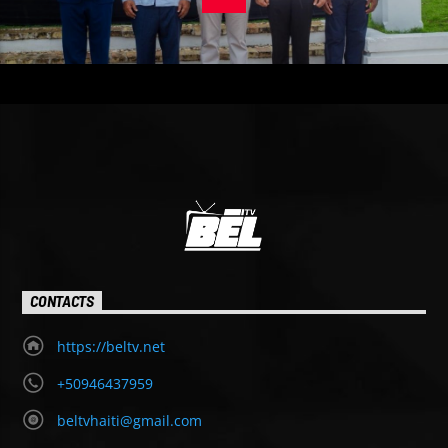
CONTACTS
https://beltv.net
+50946437959
beltvhaiti@gmail.com