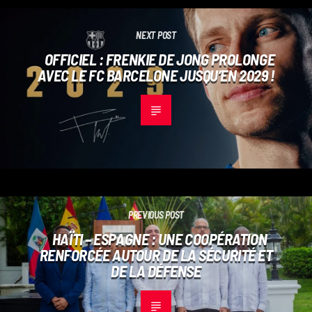
NEXT POST
OFFICIEL : FRENKIE DE JONG PROLONGE
AVEC LE FC BARCELONE JUSQU’EN 2029 !
PREVIOUS POST
HAÏTI – ESPAGNE : UNE COOPÉRATION
RENFORCÉE AUTOUR DE LA SÉCURITÉ ET
DE LA DÉFENSE