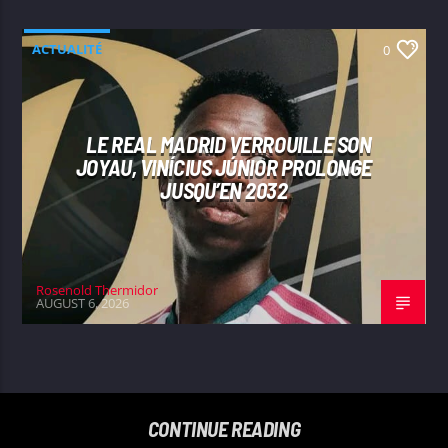
ACTUALITÉ
0
LE REAL MADRID VERROUILLE SON
JOYAU, VINÍCIUS JÚNIOR PROLONGE
JUSQU’EN 2032
Rosenold Thermidor
AUGUST 6, 2026
CONTINUE READING