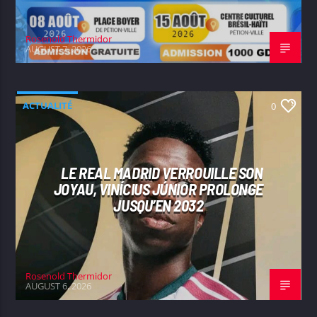
Rosenold Thermidor
AUGUST 7, 2026
ACTUALITÉ
0
LE REAL MADRID VERROUILLE SON
JOYAU, VINÍCIUS JÚNIOR PROLONGE
JUSQU’EN 2032
Rosenold Thermidor
AUGUST 6, 2026