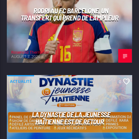
RODRI AU FC BARCELONE, UN
TRANSFERT QUI PREND DE L’AMPLEUR
Rosenold Thermidor
AUGUST 7, 2026
ACTUALITÉ
0
LA DYNASTIE DE LA JEUNESSE
HAÏTIENNE EST DE RETOUR