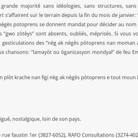
a grande majorité sans idéologies, sans structures, sans
rt s’affairent sur le terrain depuis la fin du mois de janvier
ak nègès potoprens se donnent mandat pour décider au nom 
les “gwo zòtèys” sont absents, oubliés, méprisés. Si vous vo
es gesticulations des “nèg ak nègès pòtoprens nan moman 
ux chansons: “lamayòt ou òganizasyon mondyal” de feu 
n plòt krache nan figi nèg ak nègès pòtoprens e tout moun 
igué, nostalgique, loin de son pays.
rue faustin 1er (3827-6052), RAFO Consultations (3274-402