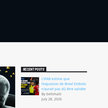
RECENT POSTS
L’IFAB estime que
l’expulsion de Breel Embolo
n’aurait pas dû être validée
By beltvhaiti
July 28, 2026