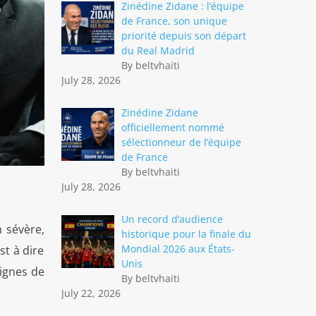
Zinédine Zidane : l’équipe
de France, son unique
priorité depuis son départ
du Real Madrid
By beltvhaiti
July 28, 2026
Zinédine Zidane
officiellement nommé
sélectionneur de l’équipe
de France
By beltvhaiti
July 28, 2026
Un record d’audience
n sévère,
historique pour la finale du
Mondial 2026 aux États-
st à dire
Unis
dignes de
By beltvhaiti
July 22, 2026