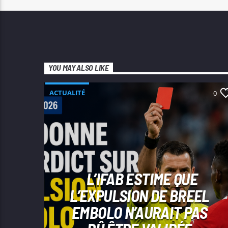
YOU MAY ALSO LIKE
ACTUALITÉ
0
L’IFAB ESTIME QUE
L’EXPULSION DE BREEL
EMBOLO N’AURAIT PAS