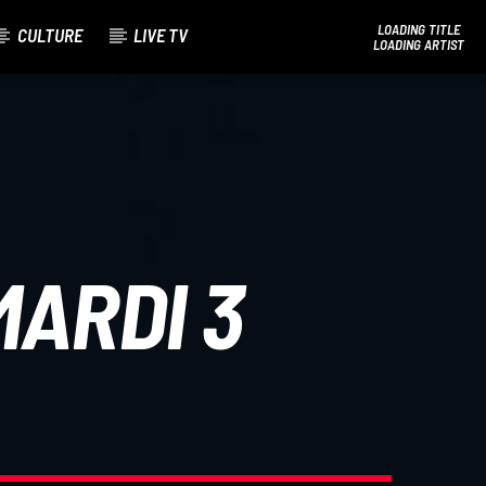
LOADING TITLE
CULTURE
LIVE TV
LOADING ARTIST
Bel Tv Radio
MARDI 3