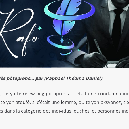
gès pòtoprens… par (Raphaël Théoma Daniel)
ve, “lè yo te relew nèg potoprens”; c’était une condamnatio
e yon atoufè, si c’était une femme, ou te yon aksyonèz, c’e
 dans la catégorie des individus louches, et personnes in