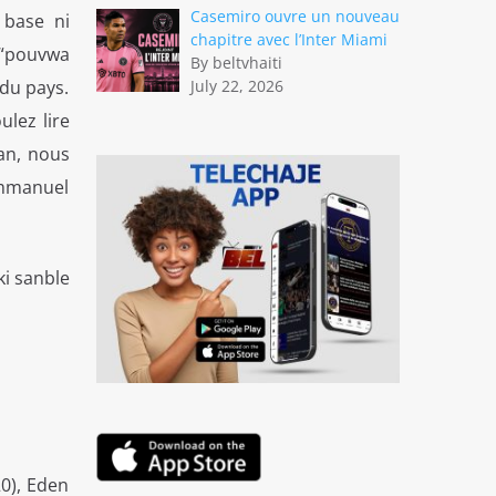
Casemiro ouvre un nouveau
 base ni
chapitre avec l’Inter Miami
: “pouvwa
By beltvhaiti
July 22, 2026
du pays.
ulez lire
an, nous
Emmanuel
ki sanble
0), Eden