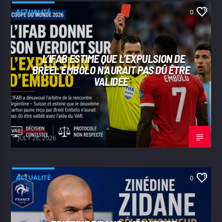
ACTUALITÉ
0
L’IFAB ESTIME QUE L’EXPULSION DE
BREEL EMBOLO N’AURAIT PAS DÛ ÊTRE
VALIDÉE
beltvhaiti
JULY 28, 2026
ACTUALITÉ
0