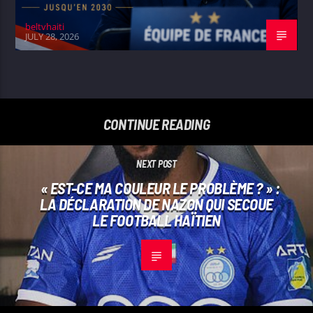
beltvhaiti
JULY 28, 2026
CONTINUE READING
NEXT POST
​« EST-CE MA COULEUR LE PROBLÈME ? » :
LA DÉCLARATION DE NAZON QUI SECOUE
LE FOOTBALL HAÏTIEN