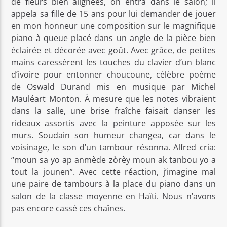
de fleurs bien alignées, on entra dans le salon; il
appela sa fille de 15 ans pour lui demander de jouer
en mon honneur une composition sur le magnifique
piano à queue placé dans un angle de la pièce bien
éclairée et décorée avec goût. Avec grâce, de petites
mains caressèrent les touches du clavier d’un blanc
d’ivoire pour entonner choucoune, célèbre poème
de Oswald Durand mis en musique par Michel
Mauléart Monton. À mesure que les notes vibraient
dans la salle, une brise fraîche faisait danser les
rideaux assortis avec la peinture apposée sur les
murs. Soudain son humeur changea, car dans le
voisinage, le son d’un tambour résonna. Alfred cria:
“moun sa yo ap anmède zòrèy moun ak tanbou yo a
tout la jounen”. Avec cette réaction, j’imagine mal
une paire de tambours à la place du piano dans un
salon de la classe moyenne en Haïti. Nous n’avons
pas encore cassé ces chaînes.