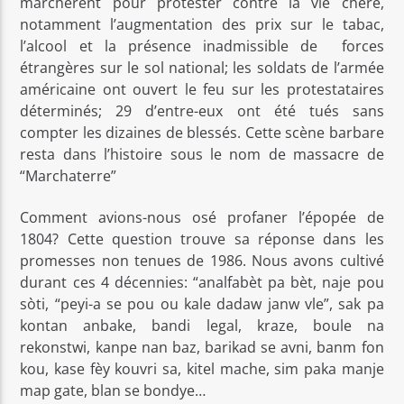
marchèrent pour protester contre la vie chère,
notamment l’augmentation des prix sur le tabac,
l’alcool et la présence inadmissible de forces
étrangères sur le sol national; les soldats de l’armée
américaine ont ouvert le feu sur les protestataires
déterminés; 29 d’entre-eux ont été tués sans
compter les dizaines de blessés. Cette scène barbare
resta dans l’histoire sous le nom de massacre de
“Marchaterre”
Comment avions-nous osé profaner l’épopée de
1804? Cette question trouve sa réponse dans les
promesses non tenues de 1986. Nous avons cultivé
durant ces 4 décennies: “analfabèt pa bèt, naje pou
sòti, “peyi-a se pou ou kale dadaw janw vle”, sak pa
kontan anbake, bandi legal, kraze, boule na
rekonstwi, kanpe nan baz, barikad se avni, banm fon
kou, kase fèy kouvri sa, kitel mache, sim paka manje
map gate, blan se bondye…