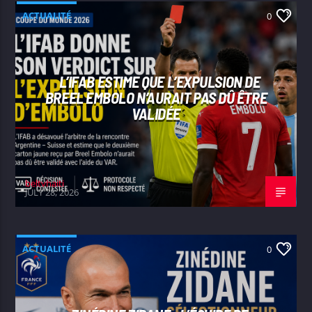
ACTUALITÉ
0
L’IFAB ESTIME QUE L’EXPULSION DE
BREEL EMBOLO N’AURAIT PAS DÛ ÊTRE
VALIDÉE
beltvhaiti
JULY 28, 2026
ACTUALITÉ
0