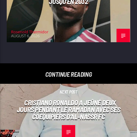
JUSQU’EN 2032
Rosenold Thermidor
AUGUST 6, 2026
CONTINUE READING
NEXT POST
CRISTIANO RONALDO A JEÛNÉ DEUX
JOURS PENDANT LE RAMADAN AVEC SES
COÉQUIPIERS D’AL-NASSR FC