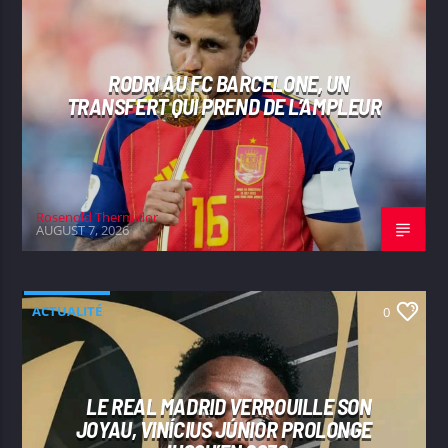
RODRI AU FC BARCELONE, UN
TRANSFERT QUI PREND DE L’AMPLEUR
Rosenold Thermidor
AUGUST 7, 2026
ACTUALITÉ
0
LE REAL MADRID VERROUILLE SON
JOYAU, VINÍCIUS JÚNIOR PROLONGE