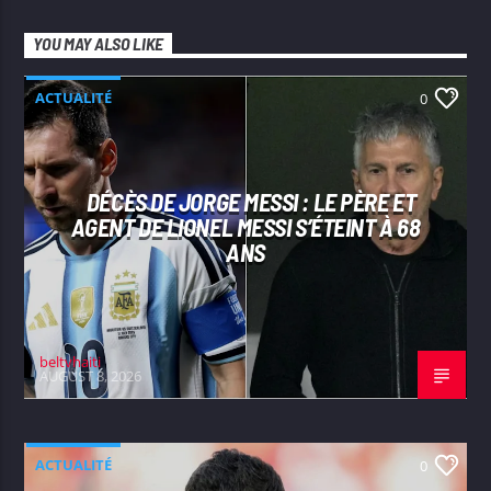
YOU MAY ALSO LIKE
ACTUALITÉ
0
DÉCÈS DE JORGE MESSI : LE PÈRE ET
AGENT DE LIONEL MESSI S’ÉTEINT À 68
ANS
beltvhaiti
AUGUST 8, 2026
ACTUALITÉ
0