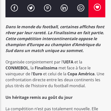
Dans le monde du football, certaines affiches font
rêver par leur rareté. La Finalissima en fait partie.
Bel Tv Radio
Cette compétition intercontinentale oppose le
champion d’Europe au champion d’Amérique du
Sud dans un match unique au sommet.
Organisée conjointement par l’
UEFA
et la
CONMEBOL
, la
Finalissima
met face à face le
vainqueur de l’
Euro
et celui de la
Copa América
. Une
confrontation directe entre les deux continents les
plus titrés de l’histoire du football mondial.
Un héritage remis au goût du jour
La compétition n’est pas totalement nouvelle. Elle