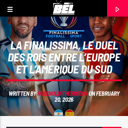
FOOTBALL
SPORT
LA FINALISSIMA, LE DUEL
DES ROIS ENTRE L’EUROPE
ET L’AMÉRIQUE DU SUD
WRITTEN BY
ROSENOLD THERMIDOR
ON FEBRUARY
20, 2026
CURRENT TRACK
TITLE
ARTIST