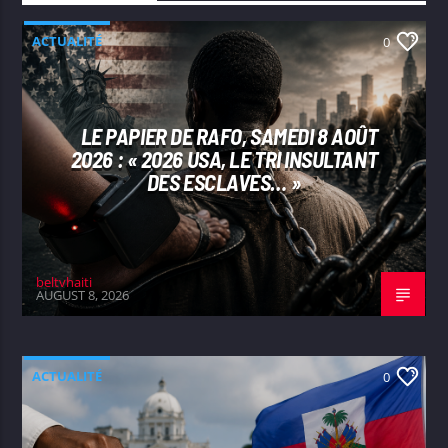
ACTUALITÉ
0
LE PAPIER DE RAFO, SAMEDI 8 AOÛT
2026 : « 2026 USA, LE TRI INSULTANT
DES ESCLAVES… »
beltvhaiti
AUGUST 8, 2026
ACTUALITÉ
0