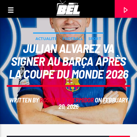
ACTUALITÉ
FOOTBALL
SPORT
JULIAN ALVAREZ VA
SIGNER AU BARÇA APRÈS
LA COUPE DU MONDE 2026
WRITTEN BY
ROSENOLD THERMIDOR
ON FEBRUARY
20, 2026
CURRENT TRACK
TITLE
ARTIST