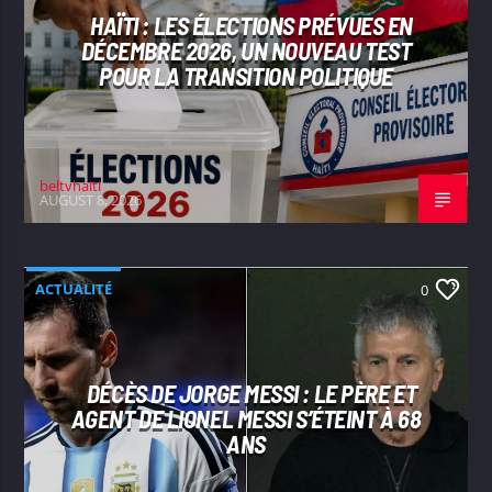
HAÏTI : LES ÉLECTIONS PRÉVUES EN
DÉCEMBRE 2026, UN NOUVEAU TEST
POUR LA TRANSITION POLITIQUE
beltvhaiti
AUGUST 8, 2026
ACTUALITÉ
0
DÉCÈS DE JORGE MESSI : LE PÈRE ET
AGENT DE LIONEL MESSI S’ÉTEINT À 68
ANS