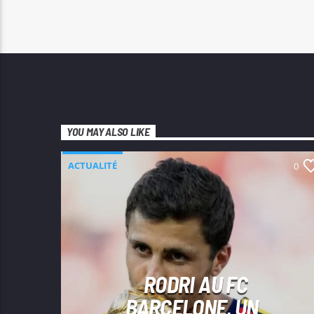
YOU MAY ALSO LIKE
ACTUALITÉ
0
RODRI AU FC
BARCELONE, UN