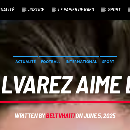
TUALITÉ
JUSTICE
LE PAPIER DE RAFO
SPORT
ACTUALITÉ
FOOTBALL
INTERNATIONAL
SPORT
ÀLVAREZ AIME 
WRITTEN BY
BELTVHAITI
ON JUNE 5, 2025