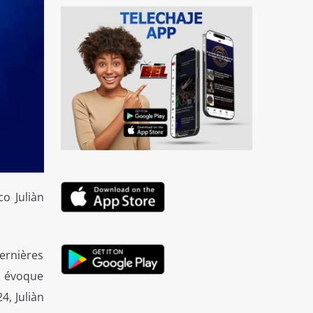
co Juliàn
ernières
i évoque
4, Juliàn