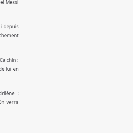
el Messi
si depuis
achement
Calchín :
de lui en
rilène :
 On verra