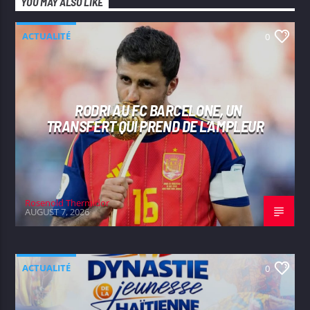
YOU MAY ALSO LIKE
ACTUALITÉ
0
RODRI AU FC BARCELONE, UN
TRANSFERT QUI PREND DE L’AMPLEUR
Rosenold Thermidor
AUGUST 7, 2026
ACTUALITÉ
0