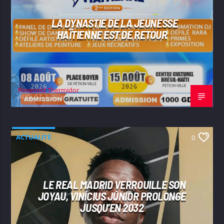
LA DYNASTIE DE LA JEUNESSE
HAÏTIENNE EST DE RETOUR
Rosenold Thermidor
AUGUST 7, 2026
ACTUALITÉ
0
LE REAL MADRID VERROUILLE SON
JOYAU, VINÍCIUS JÚNIOR PROLONGE
JUSQU’EN 2032