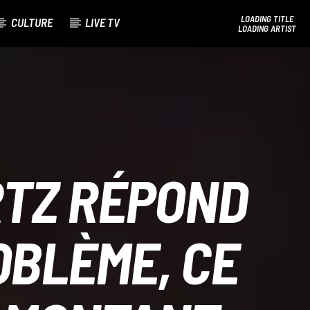
LOADING TITLE
CULTURE
LIVE TV
LOADING ARTIST
Bel Tv Radio
RTZ RÉPOND
OBLÈME, CE