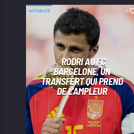
ACTUALITÉ
0
RODRI AU FC
BARCELONE, UN
TRANSFERT QUI PREND
DE L’AMPLEUR