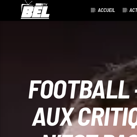
ACCUEIL
AC
CURRENT TRACK
TITLE
ARTIST
FOOTBALL 
AUX CRITI