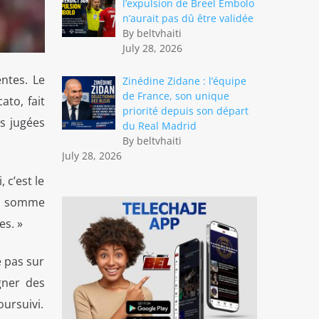
l’expulsion de Breel Embolo
n’aurait pas dû être validée
By beltvhaiti
July 28, 2026
entes. Le
Zinédine Zidane : l’équipe
de France, son unique
to, fait
priorité depuis son départ
es jugées
du Real Madrid
By beltvhaiti
July 28, 2026
 c’est le
le somme
es. »
e pas sur
gner des
oursuivi.