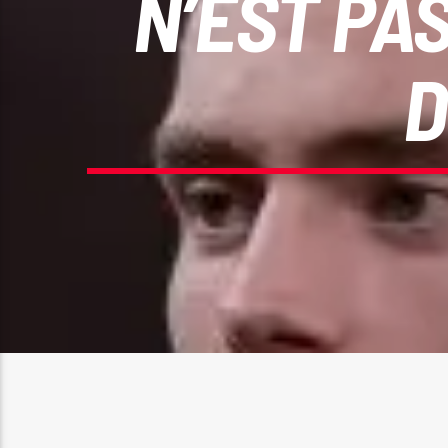
N’EST PAS
D