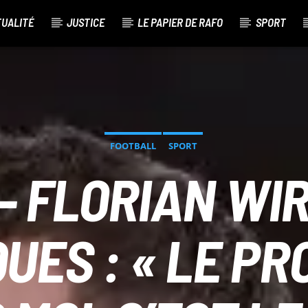
TUALITÉ
JUSTICE
LE PAPIER DE RAFO
SPORT
FOOTBALL
SPORT
– FLORIAN WI
QUES : « LE PR