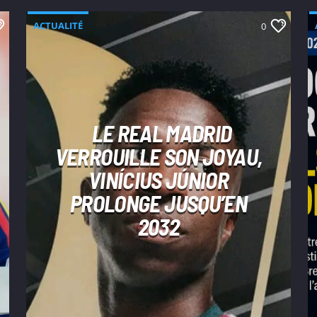
ACTUALITÉ
0
LE REAL MADRID
VERROUILLE SON JOYAU,
VINÍCIUS JÚNIOR
PROLONGE JUSQU’EN
2032