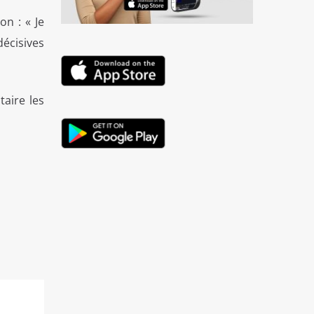
on : « Je
décisives
taire les