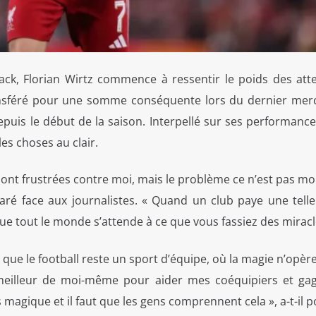
crack, Florian Wirtz commence à ressentir le poids des att
ansféré pour une somme conséquente lors du dernier merca
epuis le début de la saison. Interpellé sur ses performanc
les choses au clair.
ont frustrées contre moi, mais le problème ce n’est pas moi,
claré face aux journalistes. « Quand un club paye une tel
que tout le monde s’attende à ce que vous fassiez des miracl
 que le football reste un sport d’équipe, où la magie n’opèr
meilleur de moi-même pour aider mes coéquipiers et ga
s magique et il faut que les gens comprennent cela », a-t-il p