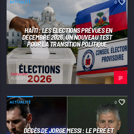
ACTUALITÉ
0
HAÏTI : LES ÉLECTIONS PRÉVUES EN
DÉCEMBRE 2026, UN NOUVEAU TEST
POUR LA TRANSITION POLITIQUE
beltvhaiti
AUGUST 8, 2026
ACTUALITÉ
0
DÉCÈS DE JORGE MESSI : LE PÈRE ET