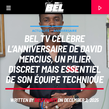
ACTUALITÉ
ANNIVERSAIRE
BEL TV CÉLÈBRE
L’ANNIVERSAIRE DE DAVID
MERCIUS, UN PILIER
DISCRET MAIS ESSENTIEL
DE SON ÉQUIPE TECHNIQUE
CURRENT TRACK
WRITTEN BY
BELTVHAITI
ON DECEMBER 2, 2025
TITLE
ARTIST