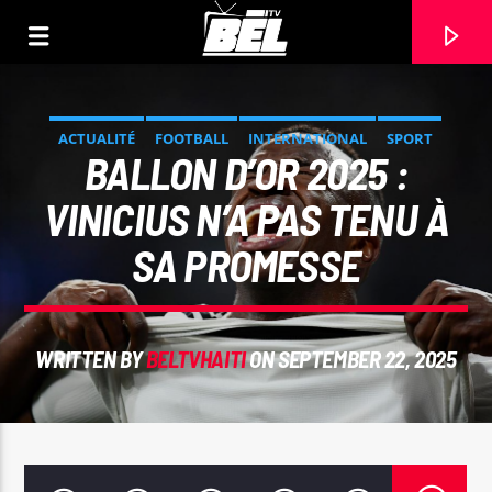
ACTUALITÉ
FOOTBALL
INTERNATIONAL
SPORT
BALLON D’OR 2025 :
VINICIUS N’A PAS TENU À
SA PROMESSE
WRITTEN BY
BELTVHAITI
ON SEPTEMBER 22, 2025
CURRENT TRACK
TITLE
ARTIST