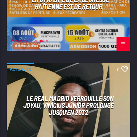
HAÏTIENNE EST DE RETOUR
Rosenold Thermidor
AUGUST 7, 2026
ACTUALITÉ
0
LE REAL MADRID VERROUILLE SON
JOYAU, VINÍCIUS JÚNIOR PROLONGE
JUSQU’EN 2032