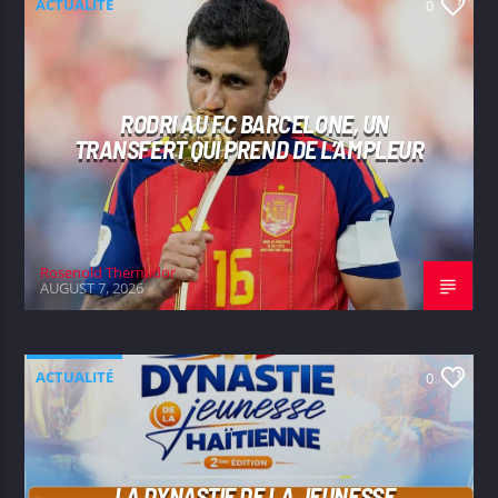
ACTUALITÉ
0
RODRI AU FC BARCELONE, UN
TRANSFERT QUI PREND DE L’AMPLEUR
Rosenold Thermidor
AUGUST 7, 2026
ACTUALITÉ
0
LA DYNASTIE DE LA JEUNESSE