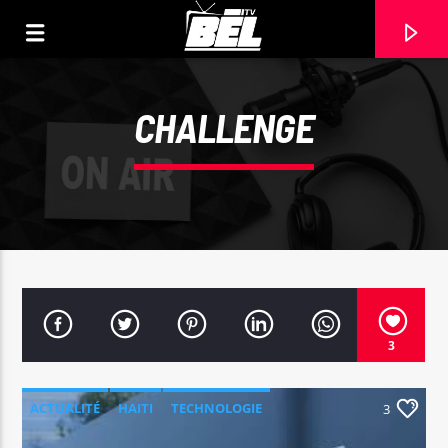
CHALLENGE
3
CURRENT TRACK
TITLE
ACTUALITÉ
HAITI
TECHNOLOGIE
3
ARTIST