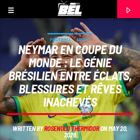
FOOTBALL
SPORT
NEYMAR EN COUPE DU
MONDE : LE GÉNIE
BRÉSILIEN ENTRE ÉCLATS,
BLESSURES ET RÊVES
INACHEVÉS
CURRENT TRACK
WRITTEN BY
ROSENOLD THERMIDOR
ON MAY 20,
TITLE
2026
ARTIST