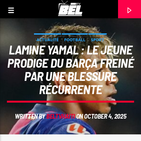
ACTUALITÉ
FOOTBALL
SPORT
LAMINE YAMAL : LE JEUNE
PRODIGE DU BARÇA FREINÉ
PAR UNE BLESSURE
RÉCURRENTE
WRITTEN BY
BELTVHAITI
ON OCTOBER 4, 2025
CURRENT TRACK
TITLE
ARTIST