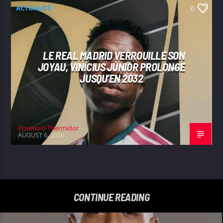
ACTUALITÉ
0
LE REAL MADRID VERROUILLE SON
JOYAU, VINÍCIUS JÚNIOR PROLONGE
JUSQU’EN 2032
Rosenold Thermidor
AUGUST 6, 2026
CONTINUE READING