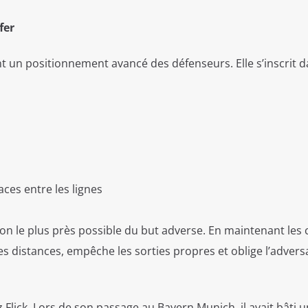
fer
t un positionnement avancé des défenseurs. Elle s’inscrit 
ces entre les lignes
llon le plus près possible du but adverse. En maintenant les
es distances, empêche les sorties propres et oblige l’advers
 Flick. Lors de son passage au Bayern Munich, il avait bâti 