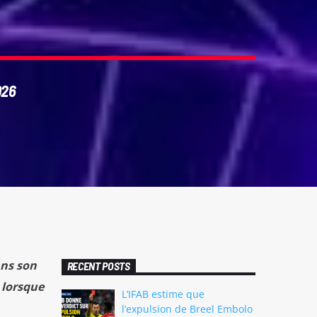
026
ans son
RECENT POSTS
 lorsque
L’IFAB estime que
l’expulsion de Breel Embolo