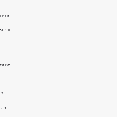
re un.
sortir
rça ne
 ?
lant.