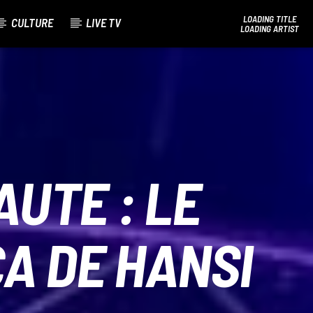
LOADING TITLE
CULTURE
LIVE TV
LOADING ARTIST
Bel Tv Radio
AUTE : LE
A DE HANSI