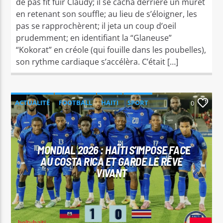
de pas fit fuir Claudy; il se cacha derrière un muret
en retenant son souffle; au lieu de s’éloigner, les
pas se rapprochèrent; il jeta un coup d’oeil
prudemment; en identifiant la “Glaneuse”
“Kokorat” en créole (qui fouille dans les poubelles),
son rythme cardiaque s’accélèra. C’était […]
ACTUALITÉ
FOOTBALL
HAITI
SPORT
0
MONDIAL 2026 : HAÏTI S’IMPOSE FACE
AU COSTA RICA ET GARDE LE RÊVE
VIVANT
beltvhaiti