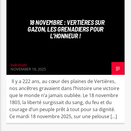
INTERNATIONAL
SPORT
18 NOVEMBRE : VERTIÈRES SUR
GAZON, LES GRENADIERS POUR
L’HONNEUR !
Bel Tv Radio
beltvhaiti
NOVEMBER 18, 2025
Il y a 222 ans, au cœur des plaines de Vertières,
nos ancêtres gravaient dans l’histoire une victoire
que le monde n’a jamais oubliée. Le 18 novembre
1803, la liberté surgissait du sang, du feu et du
courage d’un peuple prêt à tout pour sa dignité.
Ce mardi 18 novembre 2025, sur une pelouse […]