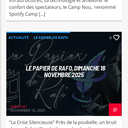
infrastructures, sa technologie et améliorer le
confort des spectateurs, le Camp Nou, renommé
Spotify Camp […]
ACTUALITÉ
LE PAPIER DE RAFO
0
LE PAPIER DE RAFO, DIMANCHE 16
NOVEMBRE 2025
beltvhaiti
NOVEMBER 16, 2025
“La Crise Silencieuse” Près de la poubelle, un bruit