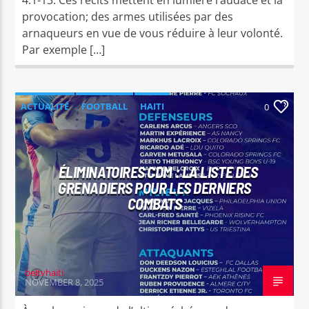
provocation; des armes utilisées par des
arnaqueurs en vue de vous réduire à leur volonté.
Par exemple […]
ACTUALITÉ
FOOTBALL
HAITI
0
INTERNATIONAL
SPORT
ÉLIMINATOIRES CDM : LA LISTE DES
GRENADIERS POUR LES DERNIERS
COMBATS
beltvhaiti
NOVEMBER 8, 2025