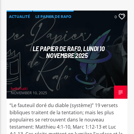
ACTUALITÉ
LE PAPIER DE RAFO
0
LE PAPIER DE RAFO, LUNDI 10
NOVEMBRE 2025
beltvhaiti
NOVEMBER 10, 2025
“Le fauteuil doré du diable (système)” 19 versets
bibliques traitent de la tentation; mais les plus
populaires se retrouvent dans le nouveau
testament: Matthieu 4:1-10, Marc 1:12-13 et Luc
4:1-13. Ces récits mettent en lumière l’audace et la