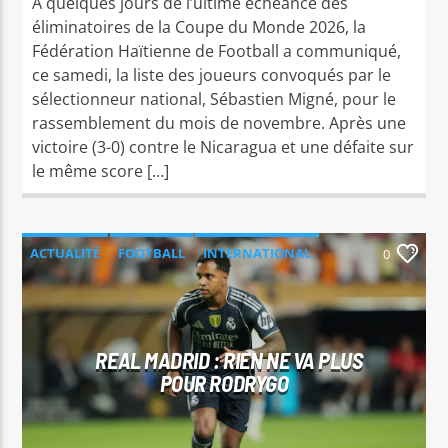
À quelques jours de l’ultime échéance des
éliminatoires de la Coupe du Monde 2026, la
Fédération Haïtienne de Football a communiqué,
ce samedi, la liste des joueurs convoqués par le
sélectionneur national, Sébastien Migné, pour le
rassemblement du mois de novembre. Après une
victoire (3-0) contre le Nicaragua et une défaite sur
le même score […]
ACTUALITÉ
FOOTBALL
INTERNATIONAL
0
SPORT
REAL MADRID : RIEN NE VA PLUS
POUR RODRYGO