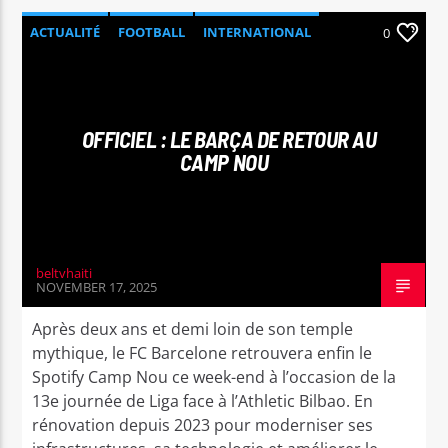
ACTUALITÉ
FOOTBALL
INTERNATIONAL
0
SPORT
OFFICIEL : LE BARÇA DE RETOUR AU
CAMP NOU
beltvhaiti
NOVEMBER 17, 2025
Après deux ans et demi loin de son temple
mythique, le FC Barcelone retrouvera enfin le
Spotify Camp Nou ce week-end à l’occasion de la
13e journée de Liga face à l’Athletic Bilbao. En
rénovation depuis 2023 pour moderniser ses