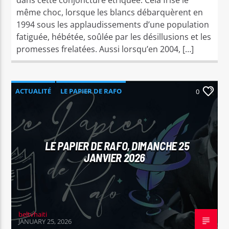
même choc, lorsque les blancs débarquèrent en
1994 sous les applaudissements d’une population
fatiguée, hébétée, soûlée par les désillusions et les
promesses frelatées. Aussi lorsqu’en 2004, […]
ACTUALITÉ
LE PAPIER DE RAFO
0
LE PAPIER DE RAFO, DIMANCHE 25
JANVIER 2026
beltvhaiti
JANUARY 25, 2026