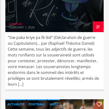
beltvhaiti
FEBRUARY 1, 2026
“Siw paka kriye pa fè lèd” (Déclaration de guerre
ou Capitulation)… par (Raphaël Théoma Daniel)
Cette semaine, tous les adjectifs de guerre, les
mots ronflants sur la souveraineté sont utilisés
pour contester, protester, dénoncer, manifester,
voire menacer. Les souverainistes longtemps
endormis dans le sommeil des intérêts et
privilèges se sont brutalement réveillés; armés de
leurs […]
ACTUALITÉ
FOOTBALL
HAITI
0