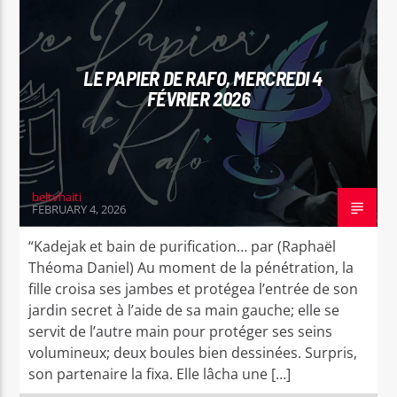
LE PAPIER DE RAFO, MERCREDI 4
FÉVRIER 2026
Bel Tv Radio
beltvhaiti
FEBRUARY 4, 2026
“Kadejak et bain de purification… par (Raphaël
Théoma Daniel) Au moment de la pénétration, la
fille croisa ses jambes et protégea l’entrée de son
jardin secret à l’aide de sa main gauche; elle se
servit de l’autre main pour protéger ses seins
volumineux; deux boules bien dessinées. Surpris,
son partenaire la fixa. Elle lâcha une […]