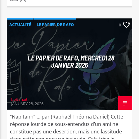
ACTUALITÉ
LE PAPIER DE RAFO
0
LE PAPIER DE RAFO, MERCREDI 28
JANVIER 2026
beltvhaiti
JANUARY 28, 2026
“Nap tann” … par (Raphaël Théoma Daniel) Cette
réponse lourde de sous-entendus d’un ami ne
constitue pas une désertion, mais une lassitude
dans cette conjoncture étriquée. Cela frise le