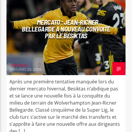
INTERNATIONAL
SPORT
MERCATO : JEAN-RICNER
BELLEGARDE À NOUVEAU CONVOITÉ
PAR LE BESIKTAS
beltvhaiti
JANUARY 28, 2026
Après une première tentative manquée lors du
dernier mercato hivernal, Besiktas n’abdique pas
et se lance une nouvelle fois à la conquête du
milieu de terrain de Wolverhampton Jean-Ricner
Bellegarde. Classé cinquième de la Super Lig, le
club turc s’active sur le marché des transferts et
s’apprête à faire une nouvelle offre aux dirigeants
des […]