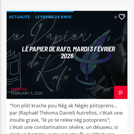
ACTUALITÉ
LE PAPIER DE RAFO
0
LE PAPIER DE RAFO, MARDI 3 FÉVRIER
2026
beltvhaiti
FEBRUARY 3, 2026
“Yon plòt krache pou Nèg ak Nègès pòtoprens…
par (Raphaël Théoma Daniel) Autrefois, c’était une
insulte grave, “lè yo te relew nèg potoprens”;
c’était une condamnation sévère, un désaveu; si