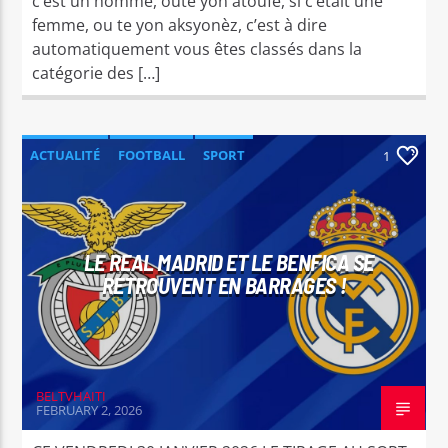
c’est un homme, oute yon atoufè, si c’était une
femme, ou te yon aksyonèz, c’est à dire
automatiquement vous êtes classés dans la
catégorie des […]
ACTUALITÉ
FOOTBALL
SPORT
1
LE REAL MADRID ET LE BENFICA SE
RETROUVENT EN BARRAGES !
BELTVHAITI
FEBRUARY 2, 2026