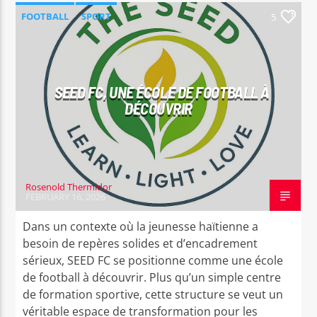
FOOTBALL
SPORT
5
SEED FC, UNE ÉCOLE DE FOOTBALL À
Bel Tv Radio
DÉCOUVRIR
Rosenold Thermidor
FEBRUARY 16, 2026
Dans un contexte où la jeunesse haïtienne a
besoin de repères solides et d’encadrement
sérieux, SEED FC se positionne comme une école
de football à découvrir. Plus qu’un simple centre
de formation sportive, cette structure se veut un
véritable espace de transformation pour les