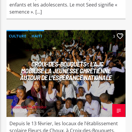
enfants et les adolescents. Le mot Seed signifie «
semence ». […]
CULTURE
HAITI
3
CROIX-DES-BOUQUETS : L’AJC
MOBILISE LA JEUNESSE CHRÉTIENNE
AUTOUR DE L’ESPÉRANCE NATIONALE
Rosenold Thermidor
FEBRUARY 16, 2026
Depuis le 13 février, les locaux de l’établissement
scolaire Fleurs de Choux, à Croix-des-Bouquets,