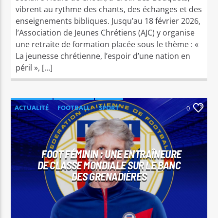
vibrent au rythme des chants, des échanges et des
enseignements bibliques. Jusqu’au 18 février 2026,
l’Association de Jeunes Chrétiens (AJC) y organise
une retraite de formation placée sous le thème : «
La jeunesse chrétienne, l’espoir d’une nation en
péril », […]
ACTUALITÉ
FOOTBALL
SPORT
0
FOOT FÉMININ : UNE ENTRAÎNEURE
DE CLASSE MONDIALE SUR LE BANC
DES GRENADIÈRES