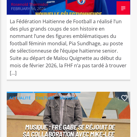
Rosenold Thermidor
FEBRUARY 16, 2026
La Fédération Haïtienne de Football a réalisé l’un
des plus grands coups de son histoire en
nommant l’une des figures emblématiques du
football féminin mondial, Pia Sundhage, au poste
de sélectionneuse de l’équipe haïtienne senior.
Suite au départ de Malou Quignette au début du
mois de février 2026, la FHF n’a pas tardé à trouver
[…]
ACTUALITÉ
CULTURE
MUSIQUE
1
MUSIQUE : FRÈ GABE SE RÉJOUIT DE
SA COLLABORATION AVEC MIKE-LEE